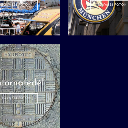
TOVÁBBI FOTÓK
TOVÁBBI FOTÓK
atornafedél
TOVÁBBI FOTÓK