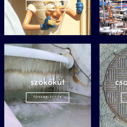
TOVÁBBI FOTÓK
szökőkút
cs
TOVÁBBI FOTÓK