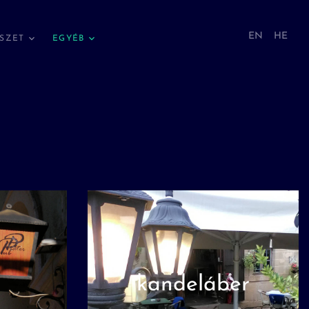
EN
HE
SZET
EGYÉB
kandeláber