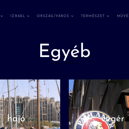
IZRAEL
ORSZÁG/VÁROS
TERMÉSZET
MŰVÉ
Egyéb
hajó
cégér