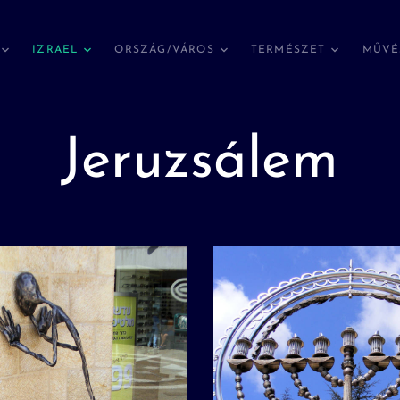
IZRAEL
ORSZÁG/VÁROS
TERMÉSZET
MŰVÉ
Jeruzsálem