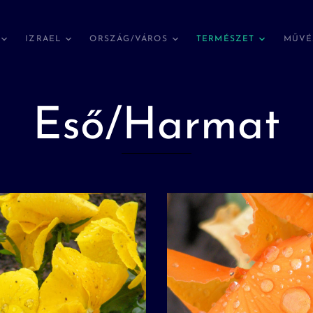
IZRAEL
ORSZÁG/VÁROS
TERMÉSZET
MŰVÉ
Eső/Harmat